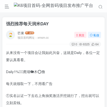
强烈推荐每天润米DAY
芒果
关注
私信
项目首码网址：xmsm.cc
0
6325
64
从来没有一个项目会让我如此兴奋，这就是Daily，各位一定
要认真看看。
Daily1%👉🏻爬墙🐘木⭕撸
每天就领取一下，不用看广告
①实名认证一下去右上角抽奖激活开挖就行了，挖出就可以
立刻卖钱。