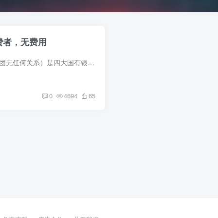
费者，无费用
京东数字资产（与京东集团无任何关系）是四大国有银行中农工建总十三家银行背书发行，并出具履约保函和增值保函，保证这个资产会从一毛涨到十块(只涨不跌)6月15 号正式上线银行官网可查 ...
0
4694
65