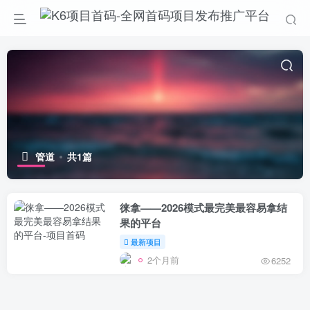
管道
共1篇
徕拿——2026模式最完美最容易拿结
果的平台
最新项目
2个月前
6252