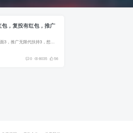
红包，复投有红包，推广
卷轴，直5首次复投5，后面3，推广无限代扶持3，想做的进企鹅群922824267，企鹅号740900038
0
8035
56