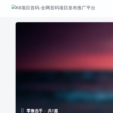
零撸选手
共1篇