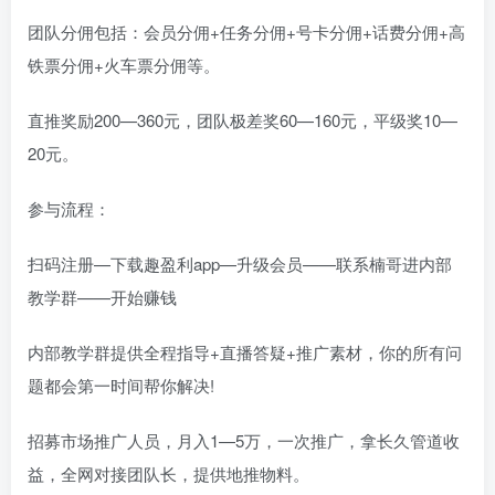
团队分佣包括：会员分佣+任务分佣+号卡分佣+话费分佣+高
铁票分佣+火车票分佣等。
直推奖励200—360元，团队极差奖60—160元，平级奖10—
20元。
参与流程：
扫码注册—下载趣盈利app—升级会员——联系楠哥进内部
教学群——开始赚钱
内部教学群提供全程指导+直播答疑+推广素材，你的所有问
题都会第一时间帮你解决!
招募市场推广人员，月入1—5万，一次推广，拿长久管道收
益，全网对接团队长，提供地推物料。