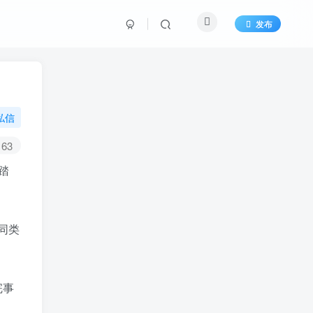
发布
私信
63
踏
同类
完事