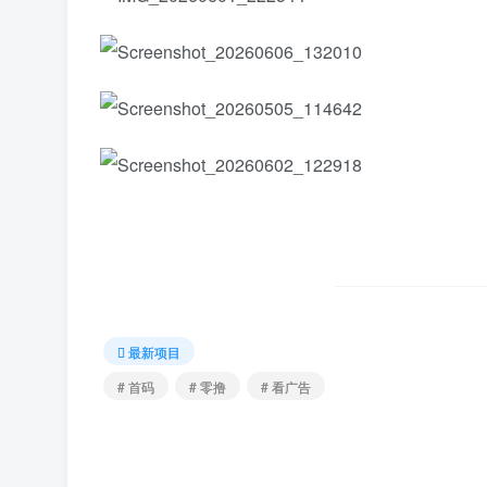
最新项目
# 首码
# 零撸
# 看广告