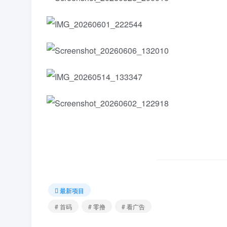
最新项目
# 首码
# 零撸
# 看广告