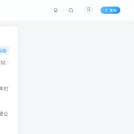
发布
私信
52
年打
里公