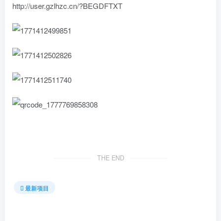
http://user.gzlhzc.cn/?BEGDFTXT
THE END
最新项目