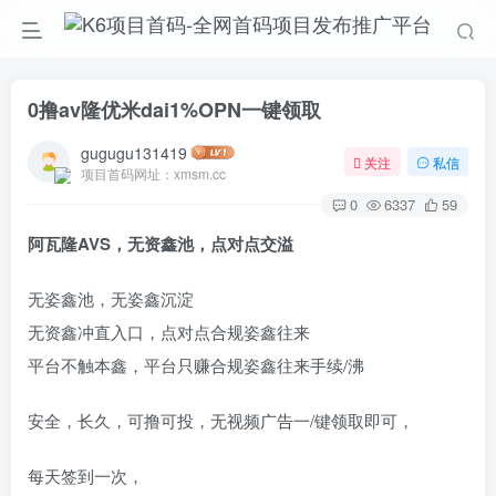
0撸av隆优米dai1%OPN一键领取
gugugu131419
关注
私信
项目首码网址：xmsm.cc
0
6337
59
阿瓦隆AVS，无资鑫池，点对点交溢
无姿鑫池，无姿鑫沉淀
无资鑫冲直入口，点对点合规姿鑫往来
平台不触本鑫，平台只赚合规姿鑫往来手续/沸
安全，长久，可撸可投，无视频广告一/键领取即可，
每天签到一次，