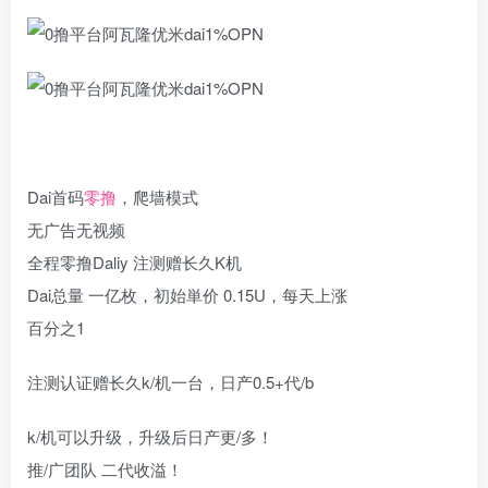
Dai首码
零撸
，爬墙模式
无广告无视频
全程零撸Daliy 注测赠长久K机
Dai总量 一亿枚，初始単价 0.15U，每天上涨
百分之1
注测认证赠长久k/机一台，日产0.5+代/b
k/机可以升级，升级后日产更/多！
推/广团队 二代收溢！