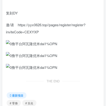
复刻DY
邀/请 https://yyx0626.top//pages/register/register?
inviteCode=CEXYXP
THE END
最新项目
# 零撸
# 实名