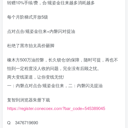
转赠10%手续/费，合/规姿金往来越多消耗越多
每个月阶梯式开放5级
点对点合/规姿金往来+内磐闪对提油
杜绝了黑市抬太高价砸脚
橡木方500万油控磐，长久锁仓!的保障，随时可提，再也不
怕到一定程度没人收的问题，完全没有后顾之忧。
两大变线渠道，让你变线无忧!
一：内磐点对点合/规姿金往来，二：内磐闪兑提油
复智到浏览器朱册下栽
https://register.conecoex.com?bar_code=545389045
Q 3476719690