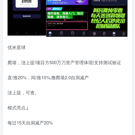
优米星球
爬墙，涟上提!项目方500万刀资产管理体现!支持测试验证
直/推20%，间/推10%,撸爬墙2.0自洞减产
涟上提，可查。
模式亮点↓
每过15天自洞减产20%