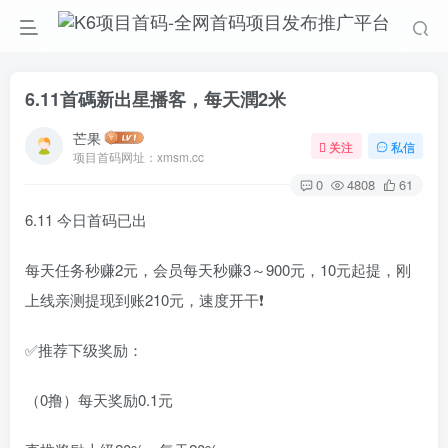
6.11首碼新出星播客，每天潤2米
芒果
关注
私信
项目首码网址：xmsm.cc
0
4808
61
6.11 今日首码已出
每天任务秒赚2元，会员每天秒赚3～900元，10元起提，刚
上线亲测提现到账210元，速度开干❗️
✅推荐下级奖励：
（0撸）每天奖励0.1元