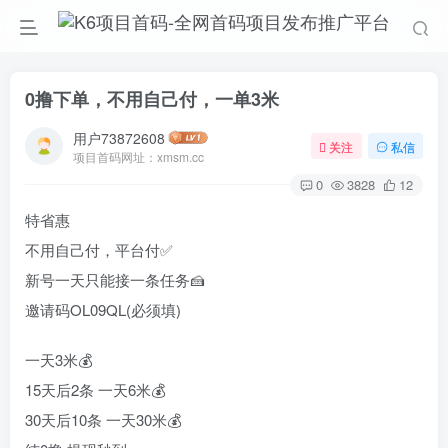
0撸下单，不用自己付，一单3米
用户73872608
关注
私信
项目首码网址：xmsm.cc
0
3828
12
特省惠
不用自己付，平台付✅
新号一天只能接一条任务🍰
邀请码OL09QL(必须填)
一天3米💰
15天后2条 一天6米💰
30天后10条 一天30米💰