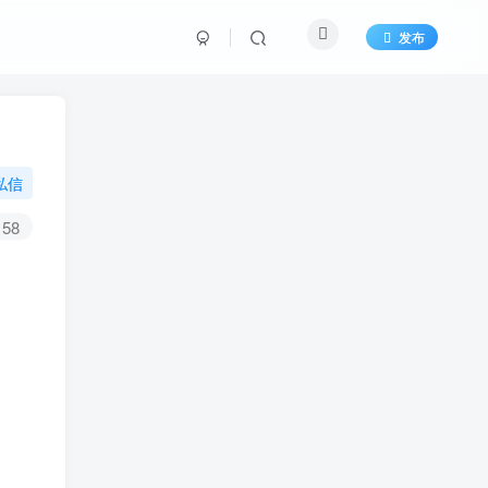
发布
私信
58