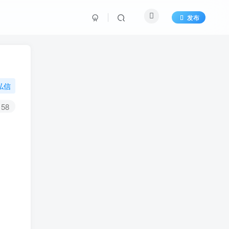
发布
私信
58