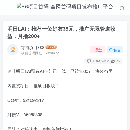
明日LAI：推荐一位好友35元，推广无限管道收
益，月撸200+
零撸项目888
关注
私信
项目首码网址：xmsm.cc
0
5812
75
🎉【明日LAI甄选APP】已上线，已转1000+，快来布局
内置找项目、推项目板块！
QQ裙：921692217
对接V：A5088808
团队长对接速来，直接免单拉满！