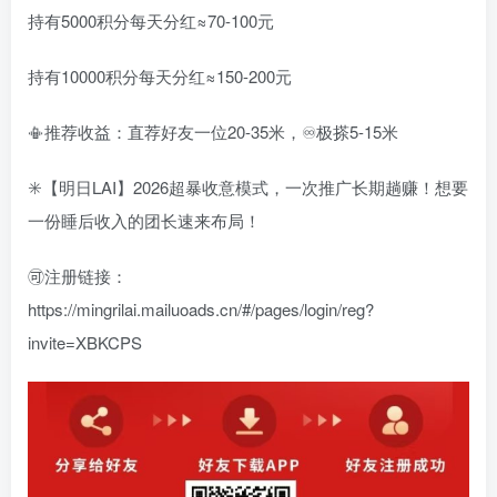
持有5000积分每天分红≈70-100元
持有10000积分每天分红≈150-200元
📳推荐收益：直荐好友一位20-35米，♾️极搽5-15米
✳️【明日LAI】2026超暴收意模式，一次推广长期趟赚！想要
一份睡后收入的团长速来布局！
🉑注册链接：
https://mingrilai.mailuoads.cn/#/pages/login/reg?
invite=XBKCPS