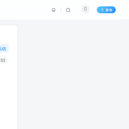
发布
私信
53