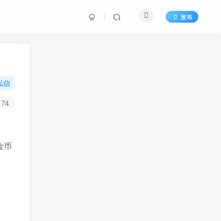
发布
私信
74
金币