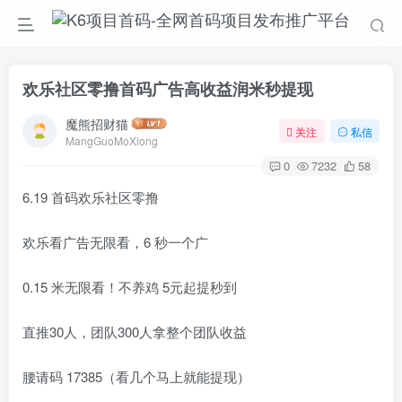
欢乐社区零撸首码广告高收益润米秒提现
魔熊招财猫
关注
私信
MangGuoMoXiong
0
7232
58
6.19 首码欢乐社区零撸
欢乐看广告无限看，6 秒一个广
0.15 米无限看！不养鸡 5元起提秒到
直推30人，团队300人拿整个团队收益
腰请码 17385（看几个马上就能提现）