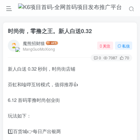
时尚街，零撸之王。新人白送0.32
魔熊招财猫
关注
私信
MangGuoMoXiong
0
7087
70
新人白送 0.32 秒到，时尚街店铺
芬虹和唫哔互转模式，值得推荐👍
6.12 首码零撸时尚创业街
玩法如下：
1️⃣百货城👉每日产出银两