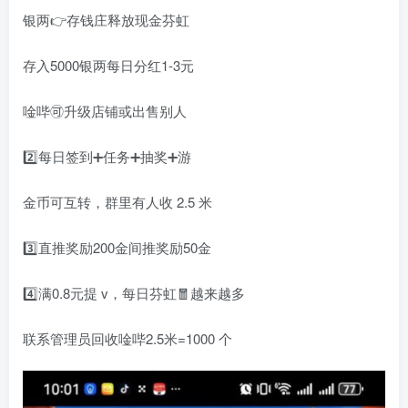
银两👉存钱庄释放现金芬虹
存入5000银两每日分红1-3元
唫哔🉑升级店铺或出售别人
2️⃣每日签到➕任务➕抽奖➕游
金币可互转，群里有人收 2.5 米
3️⃣直推奖励200金间推奖励50金
4️⃣满0.8元提 v，每日芬虹🧧越来越多
联系管理员回收唫哔2.5米=1000 个