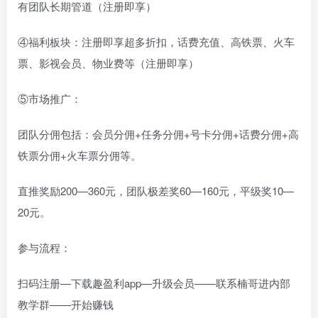
有团队长期管道（注册即享）
④福利板块：注册即享超多折扣，话费充值、高铁票、火车
票、影视会员、物业费等（注册即享）
⑤市场推广：
团队分佣包括：会员分佣+任务分佣+号卡分佣+话费分佣+高
铁票分佣+火车票分佣等。
直推奖励200—360元，团队极差奖60—160元，平级奖10—
20元。
参与流程：
扫码注册—下载趣盈利app—升级会员——联系楠哥进内部
教学群——开始赚钱