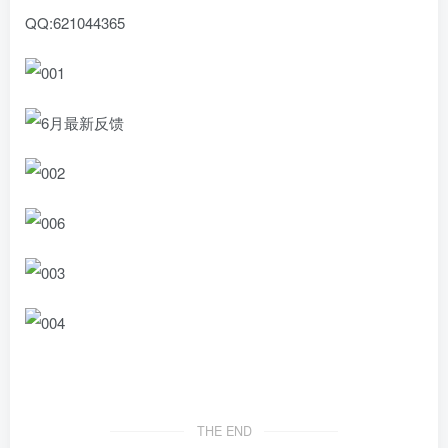
QQ:621044365
THE END