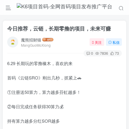
今日推荐，云链，长期零撸的项目，未来可赚
魔熊招财猫
关注
私信
MangGuoMoXiong
0
7836
73
6.29 长期玩的零撸橡木，喜欢的来
首码《云链SRO》刚出几秒，抓紧上🚗
①注册送50算力，算力越多芬虹越多！
②每日完成任务获得30算力💰
持有算力越多分红SOR越多