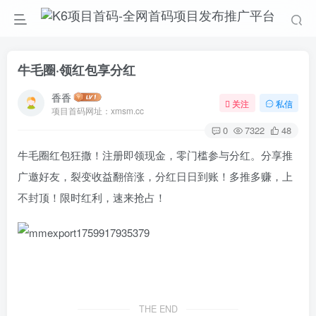
牛毛圈·领红包享分红
香香
关注
私信
项目首码网址：xmsm.cc
0
7322
48
牛毛圈红包狂撒！注册即领现金，零门槛参与分红。分享推
广邀好友，裂变收益翻倍涨，分红日日到账！多推多赚，上
不封顶！限时红利，速来抢占！
THE END