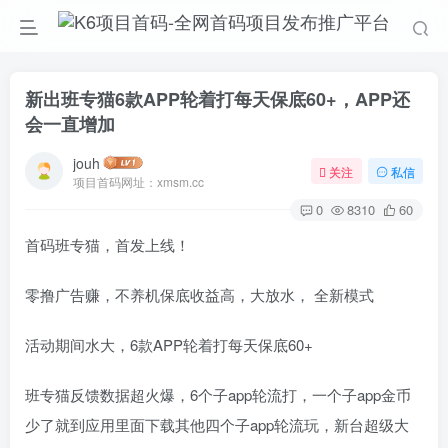
新出班专猫6款APP轮着打每天保底60+，APP还
会一直增加
jouh
关注
私信
项目首码网址：xmsm.cc
0
8310
60
首码班专猫，首发上线！
零撸广告赚，不养机保底收益高，大放水， 全新模式
活动期间水大，6款APP轮着打每天保底60+
班专猫反馈数据超火爆，6个子app轮流打，一个子app金币
少了就到应用里面下载其他四个子app轮流玩，新台超级大