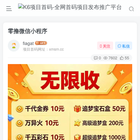
零撸微信小程序
fiagat
关注
私信
项目首码网址：xmsm.cc
0
7602
55