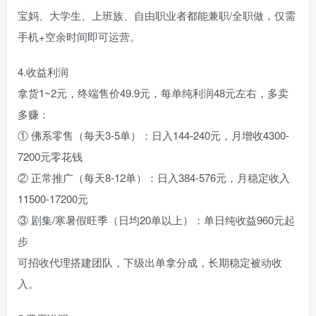
宝妈、大学生、上班族、自由职业者都能兼职/全职做，仅需
手机+空余时间即可运营。
4.收益利润
拿货1~2元，终端售价49.9元，每单纯利润48元左右，多卖
多赚：
① 佛系零售（每天3-5单）：日入144-240元，月增收4300-
7200元零花钱
② 正常推广（每天8-12单）：日入384-576元，月稳定收入
11500-17200元
③ 剧集/寒暑假旺季（日均20单以上）：单日纯收益960元起
步
可招收代理搭建团队，下级出单拿分成，长期稳定被动收
入。