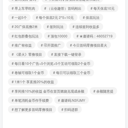
# 早上车早吃肉
# （云创趣答）首码刚出
# 每天保底10元
# 一起5个
# 每个保底2元 2*5=10元
# 保底玩法
# 20广保底撸2米
# 签到玩法
# 连续签到收益多
# 红包群叠包玩法
# 顶包10000
# ★邀请码：46052719
# 推广有收益
# 🉑开团推广
# 今日首码零撸项目星火
# 《星火》零撸项目
# 直接下载一键登录
# 每日看10个广告+5个浏览+5个互动可领取2个金币
# 卷轴可领取1个金币
# 每日可以领取三个金币
# 1米1个 享直推20%的收益
# 享间推10%的收益 金币在首页燃烧兑现成余额
# 余额随意提
# 单笔消耗金币作手续费
# 邀请码:N3FJMY
# 想了解更多首码零撸项目
# 扫码进群