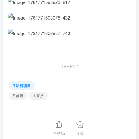
THE END
最新项目
# 首码
# 零撸
点赞
62
收藏