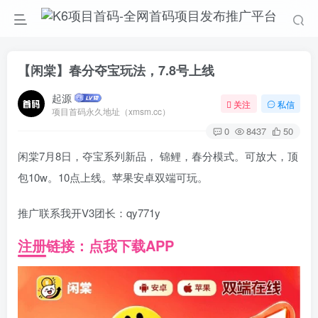
【闲棠】春分夺宝玩法，7.8号上线
起源
关注
私信
项目首码永久地址（xmsm.cc）
0
8437
50
闲棠7月8日，夺宝系列新品， 锦鲤，春分模式。可放大，顶
包10w。10点上线。苹果安卓双端可玩。
推广联系我开V3团长：qy771y
注册链接：点我下载APP