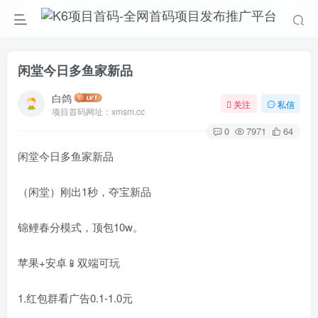
闲堂今日多鱼家新品
白鸽
关注
私信
项目首码网址：xmsm.cc
0
7971
64
闲堂今日多鱼家新品
（闲堂）刚出1秒，夺宝新品
锦鲤春分模式，顶包10w。
苹果+安卓📱双端可玩
1.红包群看广告0.1-1.0元