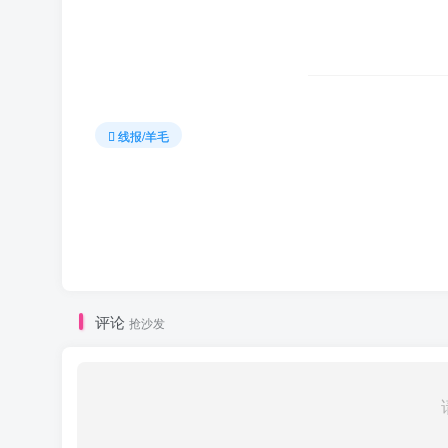
线报/羊毛
评论
抢沙发