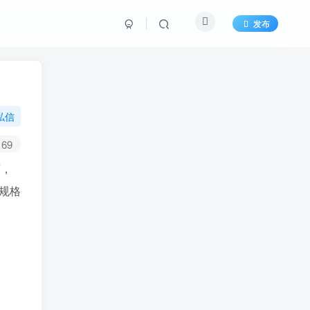
发布
私信
69
面，
规格