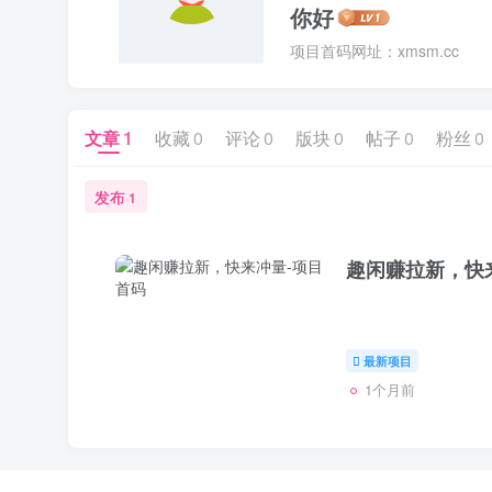
你好
项目首码网址：xmsm.cc
文章
1
收藏
0
评论
0
版块
0
帖子
0
粉丝
0
发布
1
趣闲赚拉新，快
最新项目
1个月前