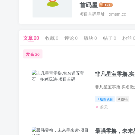
首码屋
项目首码网址：xmsm.cc
文章
20
收藏
0
评论
0
版块
0
帖子
0
粉丝
发布
20
非凡星宝零撸,
最新项目
# 首码
前天
最强零撸，未来