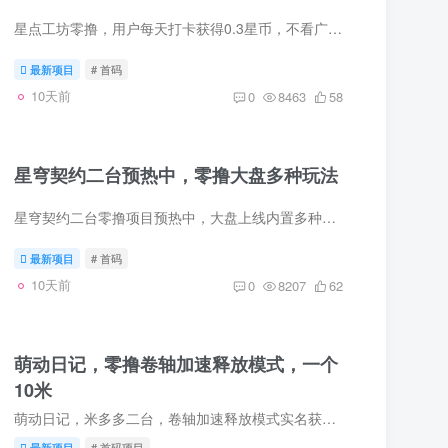
星点工坊零撸，用户每天打卡获得0.3星币，不看广告，满1星币可兑换红包，邀请好友10代收益1元起提链接https://main.vqyalr.cn/093762
最新项目
# 首码
10天前
0
8463
58
星穹契约二台预热中，零撸大盘多种玩法
星穹契约二台零撸项目预热中，大盘上线内置多种玩法即将开启全新模式进群等候首码，提前锁定机会一起迎接上线热潮
最新项目
# 首码
10天前
0
8207
62
萌动日记，零撸卷轴加速释放模式，一个
10米
萌动日记，米多多二台，卷轴加速释放模式实名获得一只萌萌鸡，每日看广告产出萌贝够10个，复购一只萌萌鸡，剩下的可以变现一个萌贝10元起出，上线一周后开放交易持有萌萌鸡越多，释放的也就越多...
最新项目
# 首码项目