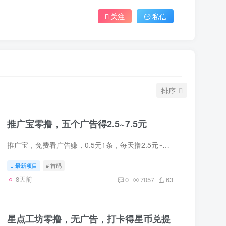
关注
私信
排序
推广宝零撸，五个广告得2.5~7.5元
推广宝，免费看广告赚，0.5元1条，每天撸2.5元~7.5元，可提邀请1个直推好友每天看广告最高得1元1人，每天都有推广项目必备超大流量每天可润7.5起邀请码000GHFW1链接 https://tg.suewammes.com/p...
最新项目
# 首码
8天前
0
7057
63
星点工坊零撸，无广告，打卡得星币兑提