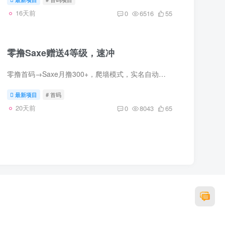
16天前
0
6516
55
零撸Saxe赠送4等级，速冲
零撸首码→Saxe月撸300+，爬墙模式，实名自动送4等级实名后，先去升级，再启动，第二天8点后开始领取。邮箱收不到的看垃圾箱里面安卓下载：https://saxegame.lanzoul.com/iYWzy3wsxsidH5网页版...
最新项目
# 首码
20天前
0
8043
65