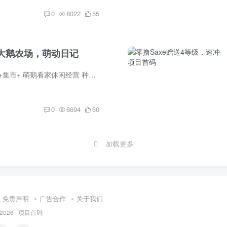
0
8022
55
大鹅农场，萌动日记
预热盲盒式农场种植 +集市+ 萌鹅看家休闲经营 种地 → 收果实 → 变现 → 升级 → 种更高价值的地，越往后越赚，鹅帮你看家护院萌动日记，加速模式，萌贝初始定价10元一枚上线一周后开放交易，...
0
6694
60
加载更多
免责声明
广告合作
关于我们
 2026 ·
项目首码