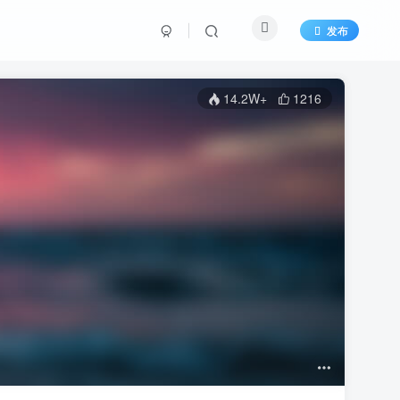
发布
14.2W+
1216