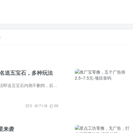
0
实名送五宝石，多种玩法
非凡星宝零撸,实名激活即送五宝石内测不删档，后天正式上线宝石可直接提，可兑换u，可生活缴费，可玩小游戏，可购物等以下链接http://www.feifanxingbao.top/Home/Login/registered?registered=...
0
7118
59
星来袭