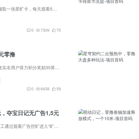
未来星实名用户手动领取一张星旷卡，每天观看5个广告获得0.5宝石使用宝石参与星旷爬墙获得更多奖励爬到五级为有效会员宝石可转赠，可兑换红包提，可商场购物，可体验小游戏，可生活缴费，可兑换...
0
7309
75
元零撸
算力星球系统自动赠送实名用户算力积分奖励30算力积分可兑换Token初级星球兑换Token初级算力星球会立刻产出12颗算力宝石(价值12元,可马上变现)每24小时再产出一次;相当于每天可得12元邀请好友注...
0
6438
59
，夺宝日记无广告1,5元
旷工每天5元，零撸旷工通过观看广告挖旷进入“旷场”页面，选择“零撸旷场”，观看广告即可开启旷场。一天收入5元，三天累计15元操作顺序是先实名，再观看广告以下链接https://h5.yjrwl.top/#/p...