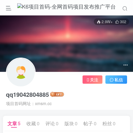
2.9W+
302
关注
私信
qq19042804885
项目首码网址：xmsm.cc
文章
5
收藏
0
评论
0
版块
0
帖子
0
粉丝
0