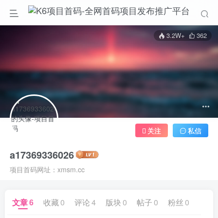
3.2W+
362
关注
私信
a17369336026
项目首码网址：xmsm.cc
文章
6
收藏
0
评论
4
版块
0
帖子
0
粉丝
0