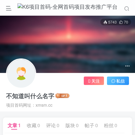
5743
70
关注
私信
不知道叫什么名字
项目首码网址：xmsm.cc
文章
1
收藏
0
评论
0
版块
0
帖子
0
粉丝
0