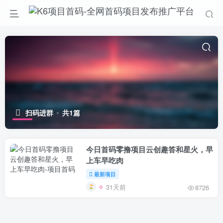
扫码进群
共1篇
今日首码零撸项目云创趣答和星火，早
上车早吃肉
最新项目
31天前
8726