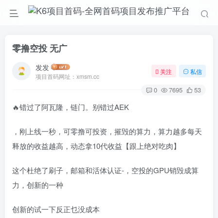
零撸空投 无广
发发
关注
私信
项目首码网址：xmsm.cc
0
7695
53
🔥错过了阿瓦隆，链门。别错过AEK
，刚上线一秒，可零撸可投资，摧毁的算力，算力越多每天
释放的收益越高，动态拿10代收益【跟上绝对吃肉】
这个杜绝了刷子，邮箱和活体认证-，空投的GPU销毁成算
力，创新的一种
创新的试一下反正乜没成本