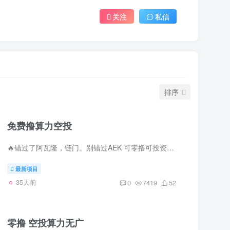
关注
私信
排序
免费撸算力空投
🔥错过了阿瓦隆，链门。别错过AEK 可零撸可投资，摧毁的算力，算力越多每天释放的收益越高，动态拿10代收益【跟上绝对吃肉】 这个杜绝了刷子，邮箱和活体认证-，空投的GPU销毁成算力，创新的一...
最新项目
35天前
0
7419
52
零撸 空投算力无广