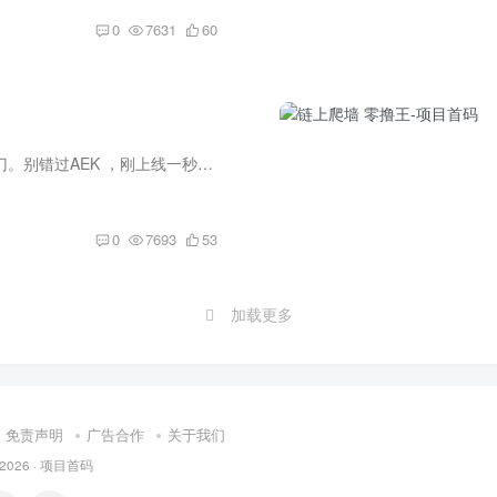
0
7631
60
🔥错过了阿瓦隆，链门。别错过AEK ，刚上线一秒，可零撸可投资，摧毁的算力，算力越多每天释放的收益越高，动态拿10代收益【跟上绝对吃肉】 这个杜绝了刷子，邮箱和活体认证-，空投的GPU销毁成...
0
7693
53
加载更多
免责声明
广告合作
关于我们
 2026 ·
项目首码