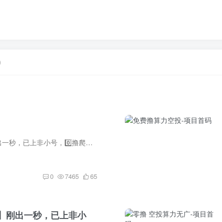
0
首🐴【BuyerEx】刚出一秒，已上非小号，0️⃣撸爬墙+星级，超级大盘别错过,直推5间推3
0
7465
65
Ex】刚出一秒，已上非小