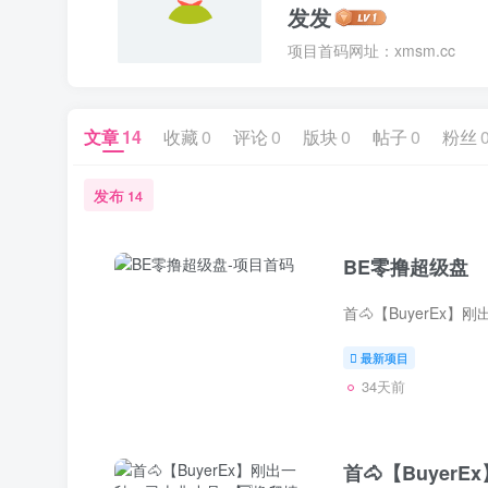
发发
项目首码网址：xmsm.cc
文章
14
收藏
0
评论
0
版块
0
帖子
0
粉丝
发布
14
BE零撸超级盘
最新项目
34天前
首🐴【Buyer