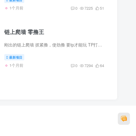
1个月前
0
7225
51
链上爬墙 零撸王
刚出的链上爬墙 抓紧撸，使劲撸 要tp才能玩 TP打开的 玩法一样
最新项目
1个月前
0
7294
64