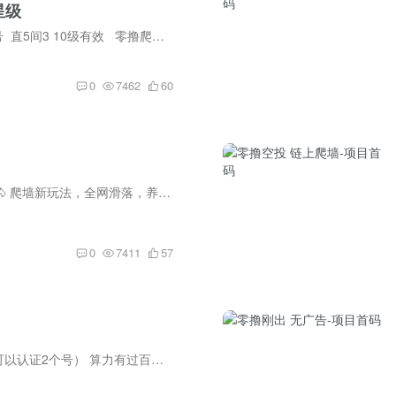
星级
BuyerEx已经上非小号 直5间3 10级有效 零撸爬墙+星级，超级大盘 玩法介绍：每天签到2次，签到一次获得1枚AIC。每天签到俩次就是获得2枚币，首次激活直接奖励5枚币，连续签到三天而外奖励5...
0
7462
60
（山河天下）今日首🐴 爬墙新玩法，全网滑落，养马，芬红，挖碧，游戏赛🐴境猜。多重板块嗨不停[玫瑰] 注册平台直接送5级，前1万名额抓紧时间撸他，注册实名好，升到5级另外找我领3🧧 邮箱统...
0
7411
57
零撸①AekEx空头（可以认证2个号） 算力有过百的每天领就行 没有的看后面会不会优化 零撸②AI DAO tp上玩的爬墙bsc链进 体验感是差点，其他还行。 2个慢热[微笑]